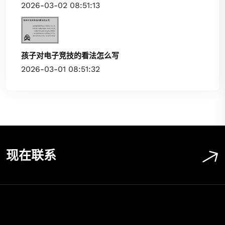
2026-03-02 08:51:13
孩子对电子竞技的看法怎么写
2026-03-01 08:51:32
现在联系