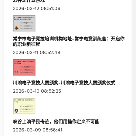
幻神是什么游戏
2026-03-12 08:51:06
常宁市电子竞技培训机构地址-常宁电竞训练营：开启你
的职业新征程
2026-03-11 08:52:48
川渝电子竞技大赛颁奖-川渝电子竞技大赛颁奖仪式
2026-03-10 08:52:25
峡谷上演平民奇迹，他们用操作定义不可能
2026-03-09 08:56:41