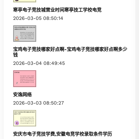
寒亭电子竞技城营业时间寒亭技工学校电竞
2026-03-05 08:50:14
宝鸡电子竞技哪家好点啊-宝鸡电子竞技哪家好点啊多少
钱
2026-03-04 08:49:45
安逸网络
2026-03-03 08:50:27
安庆市电子竞技学费,安徽电竞学校录取条件学历