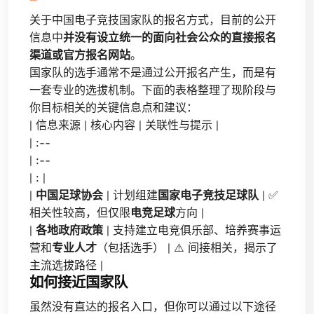
关于中国电子竞技国家队的报名方式，目前的公开
信息中
并没有设立统一的面向社会公众的直接报名
渠道或官方报名网站
。
国家队的选手通常不是通过公开报名产生，而是有
一套专业的选拔机制。下面的表格整理了现阶段与
你目标相关的关键信息点和建议：
| 信息来源 | 核心内容 | 关联性与提示 |
| :--
| :--
| : |
|
中国足球协会
| 计划组建
国家电子竞技足球队
| ✅
相关性较高，但仅限
电竞足球
方向 |
|
各地政府政策
| 支持建立电竞俱乐部、培养赛事运
营和
专业人才
（包括选手） | ⚠️ 间接相关，揭示了
主流选拔路径 |
如何接近国家队
虽然没有直达的报名入口，但你可以通过以下途径