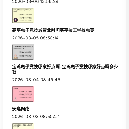
2026-03-06 13:56:29
寒亭电子竞技城营业时间寒亭技工学校电竞
2026-03-05 08:50:14
宝鸡电子竞技哪家好点啊-宝鸡电子竞技哪家好点啊多少
钱
2026-03-04 08:49:45
安逸网络
2026-03-03 08:50:27