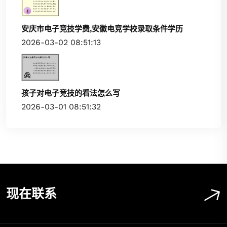
安庆市电子竞技学费,安徽电竞学校录取条件学历
2026-03-02 08:51:13
孩子对电子竞技的看法怎么写
2026-03-01 08:51:32
现在联系