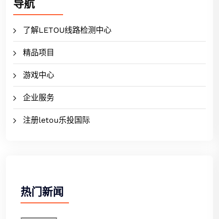
导航
了解LETOU线路检测中心
精品项目
游戏中心
企业服务
注册letou乐投国际
热门新闻