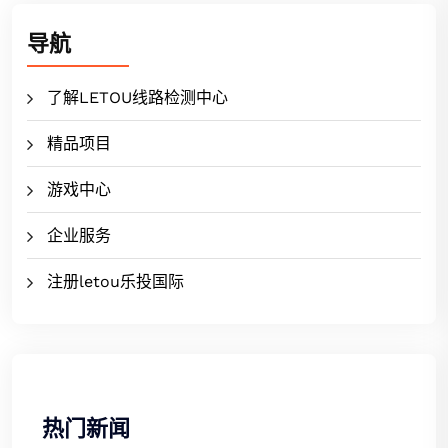
导航
了解LETOU线路检测中心
精品项目
游戏中心
企业服务
注册letou乐投国际
热门新闻