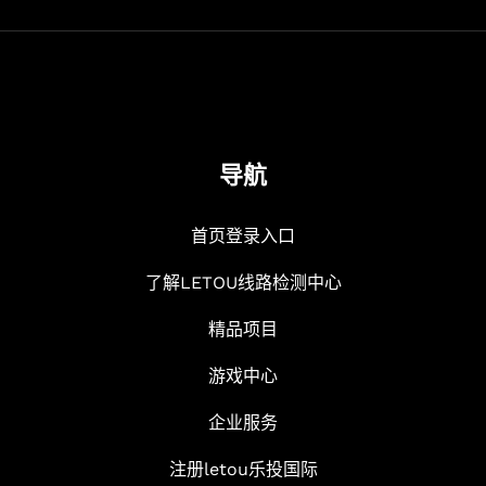
导航
首页登录入口
了解LETOU线路检测中心
精品项目
游戏中心
企业服务
注册letou乐投国际