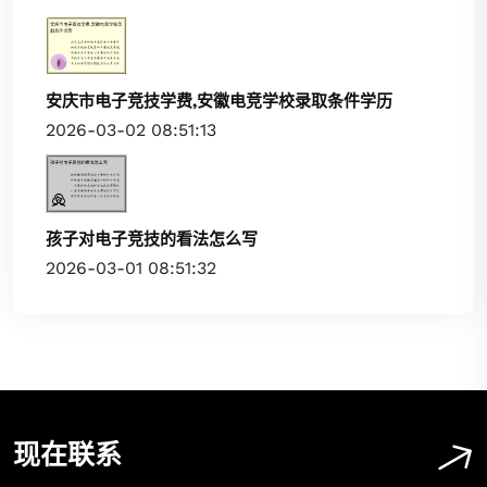
安庆市电子竞技学费,安徽电竞学校录取条件学历
2026-03-02 08:51:13
孩子对电子竞技的看法怎么写
2026-03-01 08:51:32
现在联系