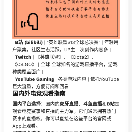
|
B站 (bilibili)
| "英雄联盟S13全球总决赛" | 年轻用
户聚集，社区生态活跃，UP主二次创作内容多 |
|
Twitch
| 《英雄联盟》、《Dota2》、
《CS:GO》 | 全球 全球知名的游戏直播平台，游戏
种类覆盖面广 |
|
YouTube Gaming
| 各类游戏内容 | 依托YouTube
巨大流量，方便订阅和回看 |
国内外电竞观看指南
国内平台选择
：国内的
虎牙直播
、
斗鱼直播
和
B站
是
观看电竞赛事和直播的主力军。它们通常拥有热门
赛事的直播权，你可以直接在这些平台的官网或
App上观看。