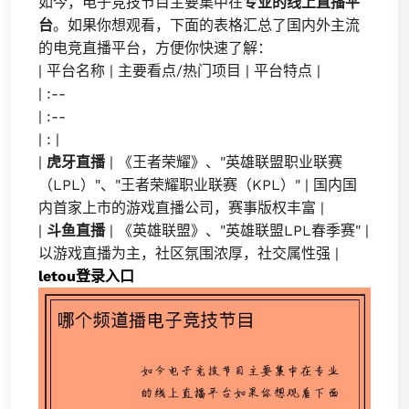
如今，电子竞技节目主要集中在
专业的线上直播平
台
。如果你想观看，下面的表格汇总了国内外主流
的电竞直播平台，方便你快速了解：
| 平台名称 | 主要看点/热门项目 | 平台特点 |
| :--
| :--
| : |
|
虎牙直播
| 《王者荣耀》、"英雄联盟职业联赛
（LPL）"、"王者荣耀职业联赛（KPL）" | 国内国
内首家上市的游戏直播公司，赛事版权丰富 |
|
斗鱼直播
| 《英雄联盟》、"英雄联盟LPL春季赛" |
以游戏直播为主，社区氛围浓厚，社交属性强 |
letou登录入口