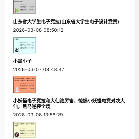
山东省大学生电子竞技(山东省大学生电子设计竞赛)
2026-03-08 08:50:12
小黑小子
2026-03-07 08:48:47
小妖怪电子竞技和大仙谁厉害、惊爆小妖怪电竞对决大
仙，黑马逆袭全场
2026-03-06 13:56:29