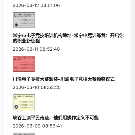
2026-03-12 08:51:06
常宁市电子竞技培训机构地址-常宁电竞训练营：开启你
的职业新征程
2026-03-11 08:52:48
川渝电子竞技大赛颁奖-川渝电子竞技大赛颁奖仪式
2026-03-10 08:52:25
峡谷上演平民奇迹，他们用操作定义不可能
2026-03-09 08:56:41