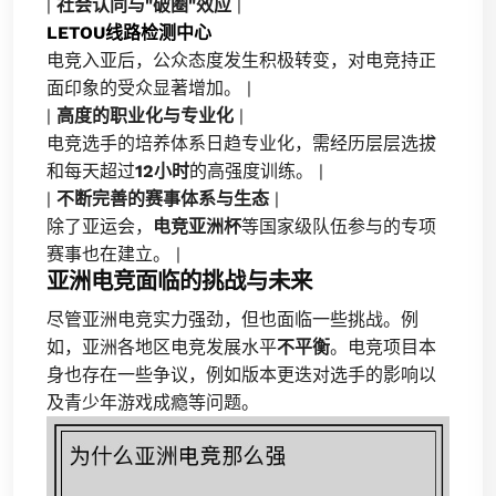
|
社会认同与"破圈"效应
|
LETOU线路检测中心
电竞入亚后，公众态度发生积极转变，对电竞持正
面印象的受众显著增加。 |
|
高度的职业化与专业化
|
电竞选手的培养体系日趋专业化，需经历层层选拔
和每天超过
12小时
的高强度训练。 |
|
不断完善的赛事体系与生态
|
除了亚运会，
电竞亚洲杯
等国家级队伍参与的专项
赛事也在建立。 |
亚洲电竞面临的挑战与未来
尽管亚洲电竞实力强劲，但也面临一些挑战。例
如，亚洲各地区电竞发展水平
不平衡
。电竞项目本
身也存在一些争议，例如版本更迭对选手的影响以
及青少年游戏成瘾等问题。