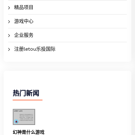
精品项目
游戏中心
企业服务
注册letou乐投国际
热门新闻
幻神是什么游戏