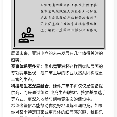
展望未来，亚洲电竞的未来发展有几个值得关注的
趋势：
赛事体系更多元
：像
电竞亚洲杯
这样国家队层面的
专项赛事出现，与厂商主导的职业联赛共同构成更
丰富的生态。
科技与生态深度融合
：硬件厂商不再仅仅是设备提
供商，而是通过组建"电竞生态联盟"、挖掘基层选手
等方式，更深入地参与到电竞生态的建设中。
希望这些信息能帮助你更好地理解亚洲电竞。如果
你对某个特定国家或更具体的细节感兴趣，我很乐