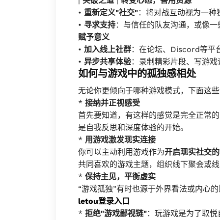
|
突破之道
|
转变心态，善用资源
•
重新定义"社交"
：将对战互动视为一种
•
寻求支持
：与信任的队友沟通，或像一
赋予意义
•
加入线上社群
：在论坛、Discord等
•
异步共享体验
：录制精彩片段、写游戏评
如何与游戏中的孤独感相处
无论你更倾向于哪种游戏模式，下面这些
*
接纳并正视感受
首先要知道，有这样的感觉是完全正常的
是自我反思和深度体验的开始。
*
用游戏激发现实连接
你可以主动利用游戏作为
开启现实社交的
共同喜欢的游戏主题，组织线下聚会或线
*
保持主见，平衡虚实
“游戏孤独”有时也源于外界看法或内心
letou登录入口
*
拒绝"游戏鄙视链"
：玩游戏是为了取悦