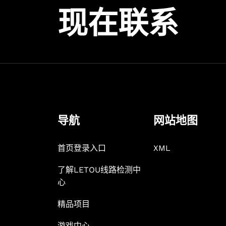
现在联系
导航
网站地图
首页登录入口
XML
了解LETOU线路检测中
心
精品项目
游戏中心