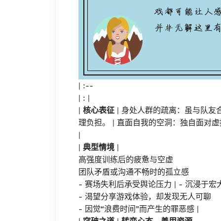
| :--
| : |
|
核心表征
| 身处人群的疏离：虽与队
理负担。 | 直面自我的空洞：独自面对
|
|
典型情境
|
高强度训练后的疲惫与空虚
团队矛盾或沟通不畅时的孤立感
- 赛场失利后承受舆论压力 | - 沉浸
- 渴望分享游戏体验，却发现无人可聊
- 因觉“浪费时间”而产生的罪恶感 |