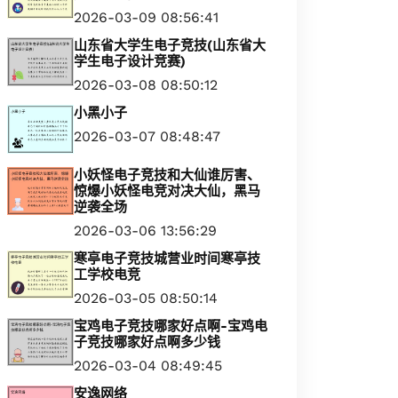
2026-03-09 08:56:41
山东省大学生电子竞技(山东省大
学生电子设计竞赛)
2026-03-08 08:50:12
小黑小子
2026-03-07 08:48:47
小妖怪电子竞技和大仙谁厉害、
惊爆小妖怪电竞对决大仙，黑马
逆袭全场
2026-03-06 13:56:29
寒亭电子竞技城营业时间寒亭技
工学校电竞
2026-03-05 08:50:14
宝鸡电子竞技哪家好点啊-宝鸡电
子竞技哪家好点啊多少钱
2026-03-04 08:49:45
安逸网络